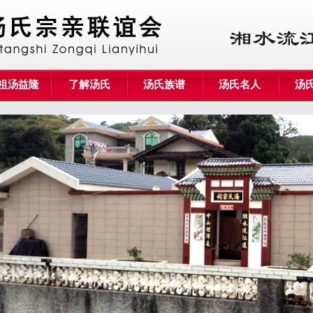
祖汤益隆
了解汤氏
汤氏族谱
汤氏名人
汤