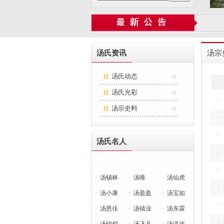
汤氏资讯
汤宗
汤氏动态
汤氏光彩
·
汤宗史料
·
·
汤氏名人
·
·
·
汤锡林
·
汤唯
·
汤仙虎
·
·
汤小康
·
汤盈盈
·
汤宝如
·
·
汤恩佳
·
汤镇业
·
汤东霖
·