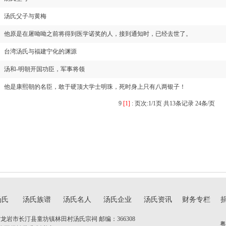
汤氏父子与黄梅
他原是在屠呦呦之前将得到医学诺奖的人，接到通知时，已经去世了。
台湾汤氏与福建宁化的渊源
汤和-明朝开国功臣，军事将领
他是康熙朝的名臣，敢于硬顶大学士明珠，死时身上只有八两银子！
9
[1]
:
页次:1/1页 共13条记录 24条/页
汤氏
汤氏族谱
汤氏名人
汤氏企业
汤氏资讯
财务专栏
龙岩市长汀县童坊镇林田村汤氏宗祠 邮编：366308
粤