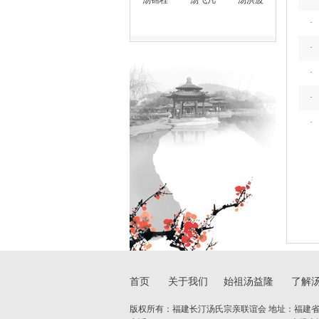
·
汤锦程
·
汤飞凡
·
汤洪波
·
·
·
·
·
首页
关于我们
始祖汤益隆
了解
版权所有：
福建长汀汤氏宗亲联谊会
地址：福建省